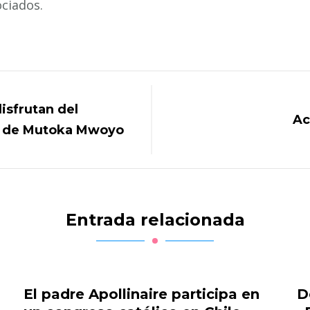
ociados.
isfrutan del
Ac
o» de Mutoka Mwoyo
Entrada relacionada
El padre Apollinaire participa en
D