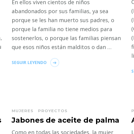
C
En ellos viven cientos de niños
(
abandonados por sus familias, ya sea
(
porque se les han muerto sus padres, o
(
porque la familia no tiene medios para
,
sostenerlos, o porque las familias piensan
u
f
que esos niños están malditos o dan …
l
SEGUIR LEYENDO
S
MUJERES
PROYECTOS
s
Jabones de aceite de palma
Como en todas las sociedades, la mujer
L