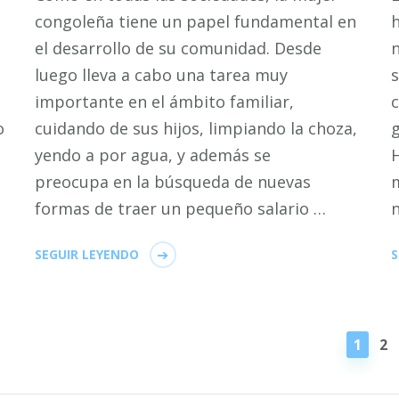
congoleña tiene un papel fundamental en
h
el desarrollo de su comunidad. Desde
n
luego lleva a cabo una tarea muy
s
importante en el ámbito familiar,
c
o
cuidando de sus hijos, limpiando la choza,
yendo a por agua, y además se
H
preocupa en la búsqueda de nuevas
m
formas de traer un pequeño salario …
SEGUIR LEYENDO
S
PÁGI
PÁ
1
2