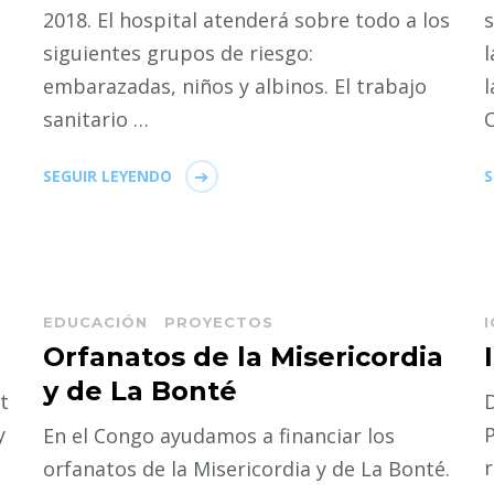
2018. El hospital atenderá sobre todo a los
siguientes grupos de riesgo:
l
embarazadas, niños y albinos. El trabajo
l
sanitario …
C
SEGUIR LEYENDO
S
EDUCACIÓN
PROYECTOS
I
Orfanatos de la Misericordia
y de La Bonté
t
y
P
En el Congo ayudamos a financiar los
r
orfanatos de la Misericordia y de La Bonté.