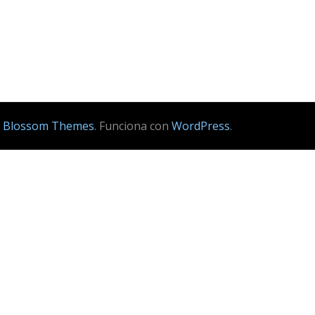
r
Blossom Themes
. Funciona con
WordPress
.