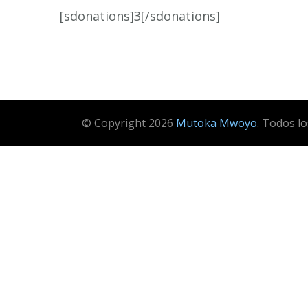
[sdonations]3[/sdonations]
© Copyright 2026
Mutoka Mwoyo
. Todos l